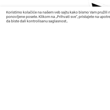
Koristimo kolačiće na našem veb sajtu kako bismo Vam pružili n
ponovljene posete. Klikom na „Prihvati sve“, pristajete na upot
da biste dali kontrolisanu saglasnost..