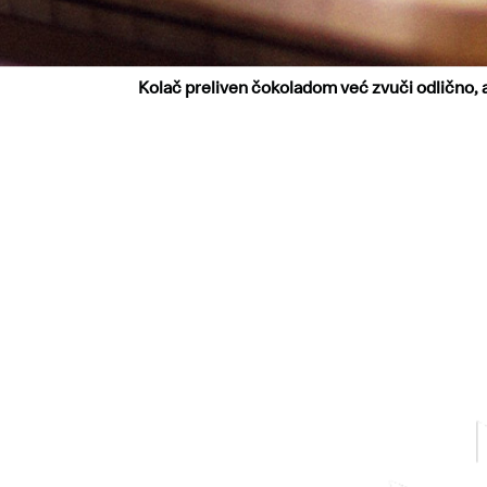
Kolač preliven čokoladom već zvuči odlično, a