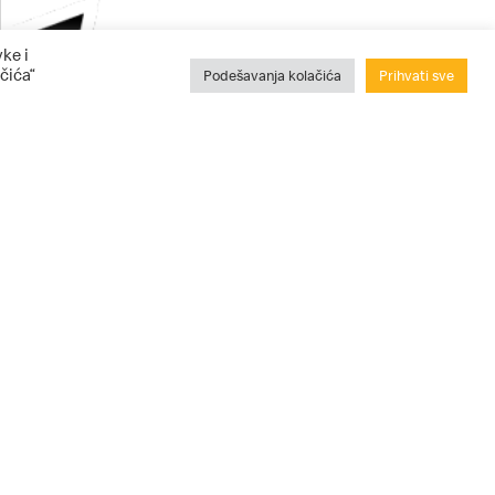
ke i
čića“
Podešavanja kolačića
Prihvati sve