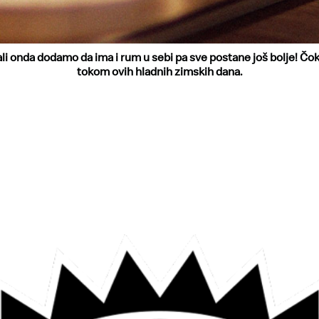
li onda dodamo da ima i rum u sebi pa sve postane još bolje! Čo
tokom ovih hladnih zimskih dana.