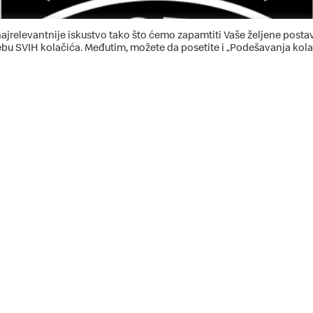
ajrelevantnije iskustvo tako što ćemo zapamtiti Vaše željene postav
rebu SVIH kolačića. Međutim, možete da posetite i „Podešavanja kola