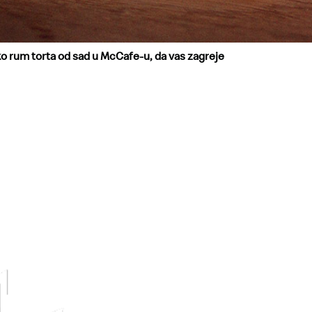
ko rum torta od sad u McCafe-u, da vas zagreje