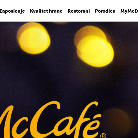
Zaposlenje
Kvalitet hrane
Restorani
Porodica
MyMcDo