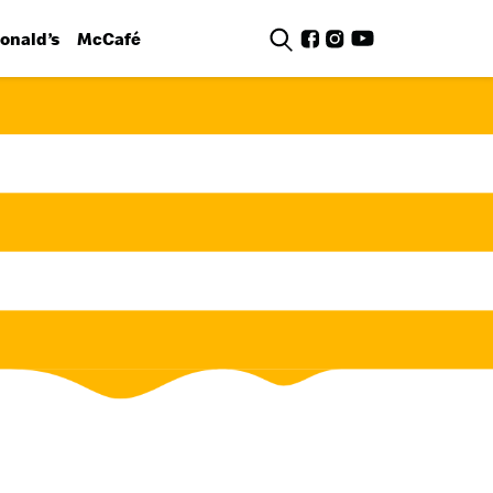
nald’s
McCafé