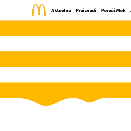
Aktuelno
Proizvodi
Poruči Mek