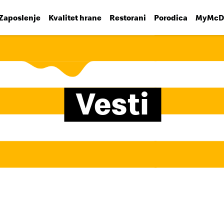
Zaposlenje
Kvalitet hrane
Restorani
Porodica
MyMcDo
Vesti