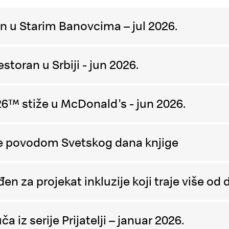
n u Starim Banovcima – jul 2026.
storan u Srbiji - jun 2026.
6™ stiže u McDonald's - jun 2026.
ge povodom Svetskog dana knjige
n za projekat inkluzije koji traje više od 
 iz serije Prijatelji – januar 2026.