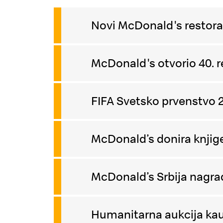
Novi McDonald's restora
McDonald's otvorio 40. re
FIFA Svetsko prvenstvo 2
McDonald’s donira knji
McDonald’s Srbija nagrađe
Humanitarna aukcija kauča