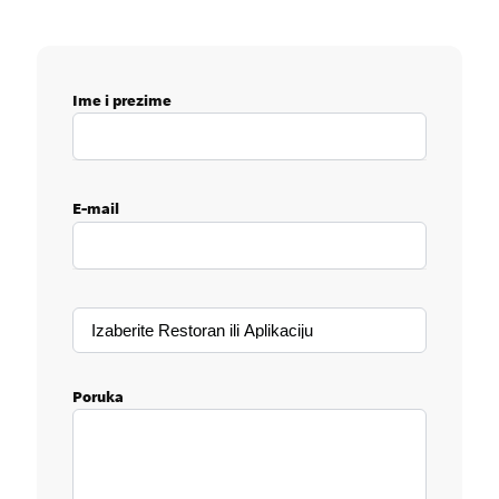
O nama
Uslovi korišćenja
Istorija
Uslovi korišćenja
Experience of the future
Politika privatnosti
Vesti
Uslovi korišćenja mobilne
aplikacije
Društvena odgovornost
Ime i prezime
FAQ
Kontakt
Unesite vaše ime i prezime
Postavi pitanje
kontakt@rs.mcd.com
E-mail
Unesite vašu email adresu
Poruka