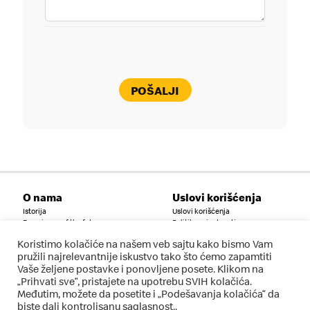
POŠALJI
O nama
Uslovi korišćenja
Istorija
Uslovi korišćenja
Experience of the future
Politika privatnosti
Vesti
Uslovi korišćenja mobilne
aplikacije
Koristimo kolačiće na našem veb sajtu kako bismo Vam
Društvena odgovornost
pružili najrelevantnije iskustvo tako što ćemo zapamtiti
FAQ
Vaše željene postavke i ponovljene posete. Klikom na
Kontakt
„Prihvati sve“, pristajete na upotrebu SVIH kolačića.
Postavi pitanje
Međutim, možete da posetite i „Podešavanja kolačića“ da
kontakt@rs.mcd.com
biste dali kontrolisanu saglasnost..