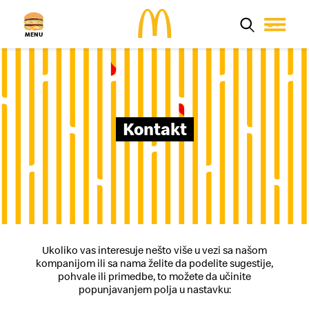
MENU
Aktuelno
Proizvodi
Poruči Mek
Kontakt
Zaposlenje
Kvalitet hrane
Restorani
Porodica
MyMcDonald’s
Ukoliko vas interesuje nešto više u vezi sa našom
kompanijom ili sa nama želite da podelite sugestije,
pohvale ili primedbe, to možete da učinite
popunjavanjem polja u nastavku: