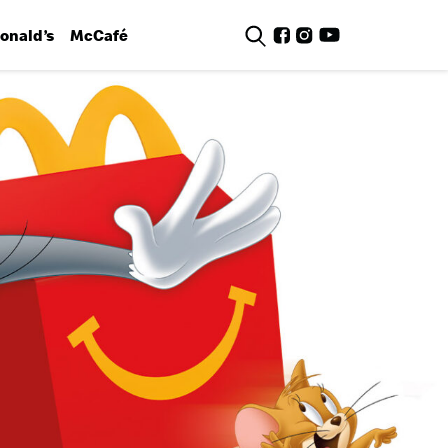
nald’s
McCafé