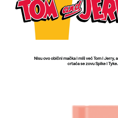
Nisu ovo obični mačka i miš već Tom i Jerry, a 
crtaća se zovu Spike i Tyke. 