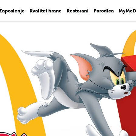
Zaposlenje
Kvalitet hrane
Restorani
Porodica
MyMcDo