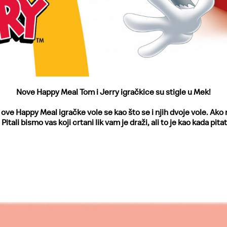
Nove Happy Meal Tom i Jerry igračkice su stigle u Mek!
ove Happy Meal igračke vole se kao što se i njih dvoje vole. Ako n
Pitali bismo vas koji crtani lik vam je draži, ali to je kao kada pita