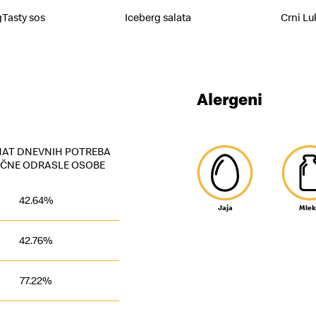
gTasty sos
Iceberg salata
Crni Lu
Alergeni
AT DNEVNIH POTREBA
ČNE ODRASLE OSOBE
42.64%
Jaja
Mlek
42.76%
77.22%