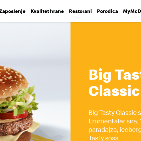
Zaposlenje
Kvalitet hrane
Restorani
Porodica
MyMcDo
Big Tas
Classic
Big Tasty Classic 
Emmentaler sira,
paradajza, iceberg
Tasty sosa.