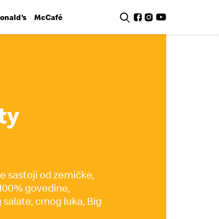
nald’s
McCafé
ty
se sastoji od zemičke,
 100% govedine,
 salate, crnog luka, Big