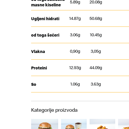
5.89g
20.08g
masne kiseline
14.87g
50.68g
Ugljeni hidrati
3.06g
10.45g
od toga šećeri
0,90g
3,05g
Vlakna
12.93g
44.09g
Proteini
1.06g
3.63g
So
Kategorije proizvoda