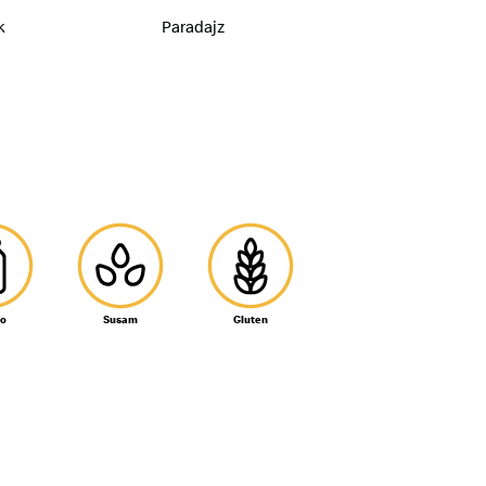
k
Paradajz
Sir
o
Susam
Gluten