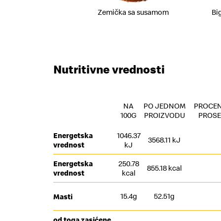
Zemička sa susamom
Bi
Nutritivne vrednosti
NA
PO JEDNOM
PROCEN
100G
PROIZVODU
PROSE
Energetska
1046.37
3568.11 kJ
vrednost
kJ
Energetska
250.78
855.18 kcal
vrednost
kcal
15.4g
52.51g
Masti
od toga zasićene