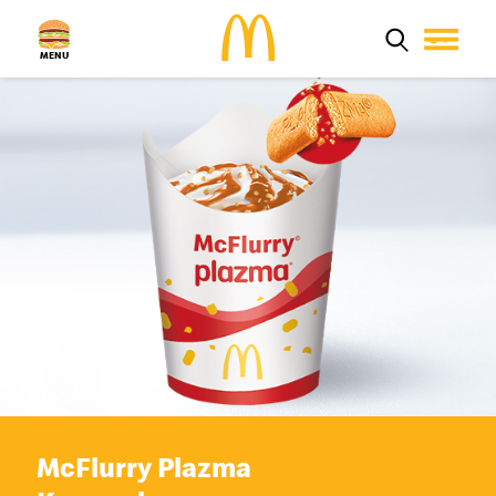
MENU
Aktuelno
Proizvodi
Poruči Mek
Zaposlenje
Kvalitet hrane
Restorani
Porodica
MyMcDonald’s
McFlurry Plazma