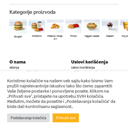
Kategorije proizvoda
McObrok
Piletina i Wrap-
Prilozi
Veggie i salate
Deserti
Moj d
Burgeri
ovi
O nama
Uslovi korišćenja
Istorija
Uslovi korišćenja
Experience of the future
Politika privatnosti
Vesti
Uslovi korišćenja mobilne
aplikacije
Koristimo kolačiće na našem veb sajtu kako bismo Vam
Društvena odgovornost
pružili najrelevantnije iskustvo tako što ćemo zapamtiti
FAQ
Vaše željene postavke i ponovljene posete. Klikom na
Kontakt
„Prihvati sve“, pristajete na upotrebu SVIH kolačića.
Postavi pitanje
Međutim, možete da posetite i „Podešavanja kolačića“ da
kontakt@rs.mcd.com
biste dali kontrolisanu saglasnost..
Podešavanja kolačića
Prihvati sve