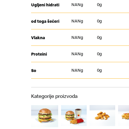
NANg
0g
Ugljeni hidrati
NANg
0g
od toga šećeri
NANg
0g
Vlakna
NANg
0g
Proteini
NANg
0g
So
Kategorije proizvoda