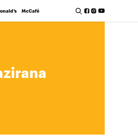
nald’s
McCafé
azirana