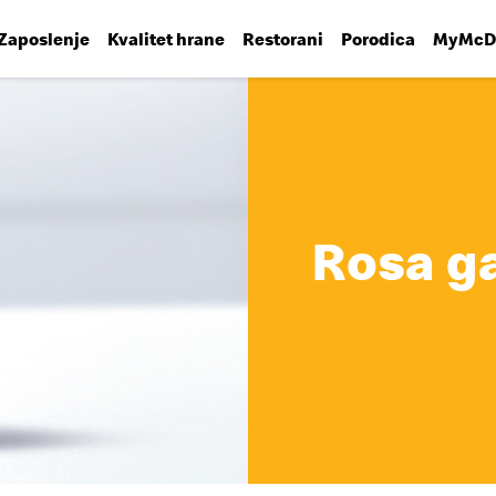
Zaposlenje
Kvalitet hrane
Restorani
Porodica
MyMcDo
Rosa g