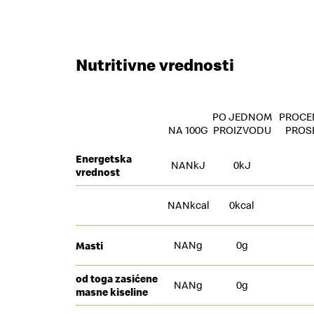
Nutritivne vrednosti
PO JEDNOM
PROCE
NA 100G
PROIZVODU
PROS
Energetska
NANkJ
0kJ
vrednost
NANkcal
0kcal
NANg
0g
Masti
od toga zasićene
NANg
0g
masne kiseline