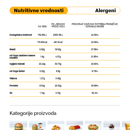
Nutritivne vrednosti
Alergeni
PO JEDNOM
PROCENAT DNEVNIH POTREBA PROSEČNE
NA 100G
PROIZVODU
ODRASLE OSOBE
Energetska vrednost
752.83kJ
2055.18kJ
24.56%
179.93kcal
491.2kcal
24.56%
Masti
6.82g
18.62g
27.38%
od toga zasićene masne
1.6g
4.37g
21.85%
kiseline
Ugljeni hidrati
20.42g
55.75g
20.65%
od toga šećeri
3.22g
8.8g
9.78%
Vlakna
1.27g
3.48g
Proteini
8.54g
23.32g
30.68%
So
1.14g
3.12g
62.4%
Kategorije proizvoda