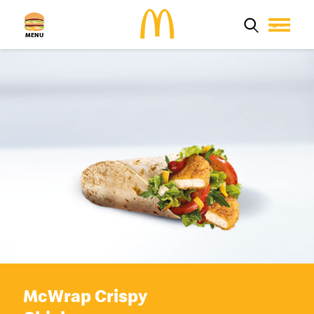
MENU
Aktuelno
Proizvodi
Poruči Mek
Zaposlenje
Kvalitet hrane
Restorani
Porodica
MyMcDonald’s
McWrap Crispy