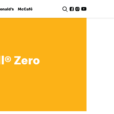
nald’s
McCafé
l® Zero