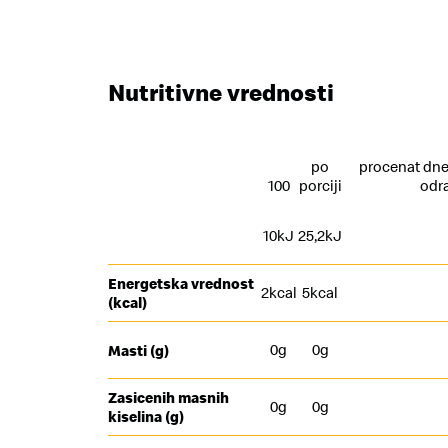
Nutritivne vrednosti
po
procenat dne
100
porciji
odr
10kJ
25,2kJ
Energetska vrednost
2kcal
5kcal
(kcal)
0g
0g
Masti (g)
Zasicenih masnih
0g
0g
kiselina (g)