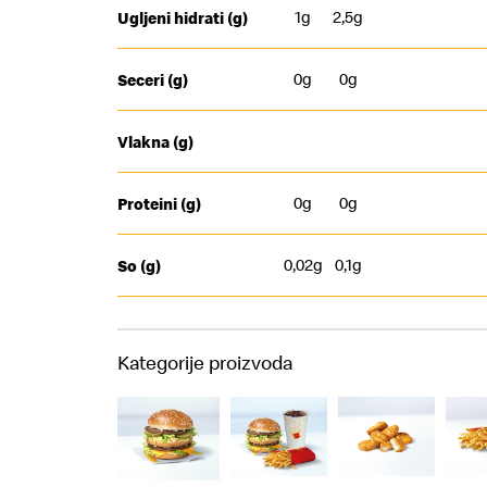
1g
2,5g
Ugljeni hidrati (g)
0g
0g
Seceri (g)
Vlakna (g)
0g
0g
Proteini (g)
0,02g
0,1g
So (g)
Kategorije proizvoda