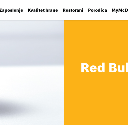
Zaposlenje
Kvalitet hrane
Restorani
Porodica
MyMcDo
Red Bul