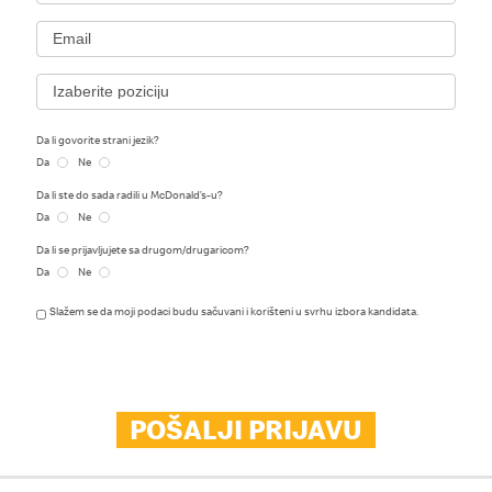
Da li govorite strani jezik?
Da
Ne
Da li ste do sada radili u McDonald’s-u?
Da
Ne
Da li se prijavljujete sa drugom/drugaricom?
Da
Ne
Slažem se da moji podaci budu sačuvani i korišteni u svrhu izbora kandidata.
POŠALJI PRIJAVU