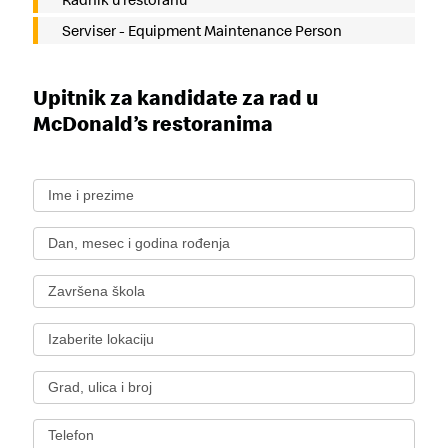
O nama
Uslovi korišćenja
Serviser - Equipment Maintenance Person
Istorija
Uslovi korišćenja
Experience of the future
Politika privatnosti
Vesti
Uslovi korišćenja mobilne
aplikacije
Društvena odgovornost
Upitnik za kandidate za rad u
FAQ
Kontakt
McDonald’s restoranima
Postavi pitanje
kontakt@rs.mcd.com