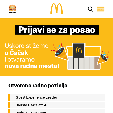
MENU
Aktuelno
Proizvodi
Poruči Mek
Zaposlenje
Kvalitet hrane
Restorani
Porodica
Otvorene radne pozicije
MyMcDonald’s
Guest Experience Leader
Barista u McCafé-u
Radnik u restoranu